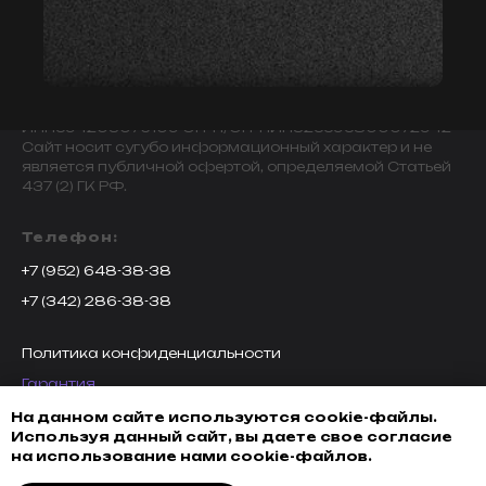
© 2009-2024 ИНДИВИДУАЛЬНЫЙ ПРЕДПРИНИМАТЕЛЬ
ЗАВАЛОВ АЛЕКСАНДР ВИКТОРОВИЧ.
ИНН594203076109 ОГРН/ОГРНИП325595800072942
Сайт носит сугубо информационный характер и не
является публичной офертой, определяемой Статьей
437 (2) ГК РФ.
Телефон:
+7 (952) 648-38-38
+7 (342) 286-38-38
Политика конфиденциальности
Гарантия
Возврат товара
На данном сайте используются cookie-файлы.
Используя данный сайт, вы даете свое согласие
Доставка, оплата и кредитование
на использование нами cookie-файлов.
Обмен