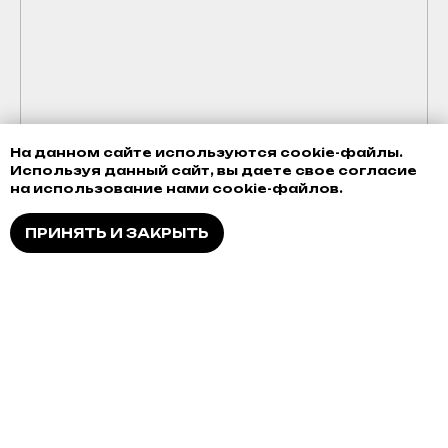
+7 (952) 648-38-38
+7 (342) 286-38-38
Политика конфиденциальности
Гарантия
Возврат товара
На данном сайте используются cookie-файлы.
Используя данный сайт, вы даете свое согласие
Доставка, оплата и кредитование
на использование нами cookie-файлов.
Обмен
ПРИНЯТЬ И ЗАКРЫТЬ
Разработка сайта