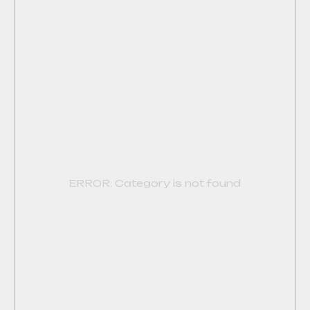
ERROR: Category is not found
© 2009-2024 ИНДИВИДУАЛЬНЫЙ ПРЕДПРИНИМАТЕЛЬ
ЗАВАЛОВ АЛЕКСАНДР ВИКТОРОВИЧ.
ИНН594203076109 ОГРН/ОГРНИП325595800072942
Сайт носит сугубо информационный характер и не
является публичной офертой, определяемой Статьей
437 (2) ГК РФ.
Телефон: