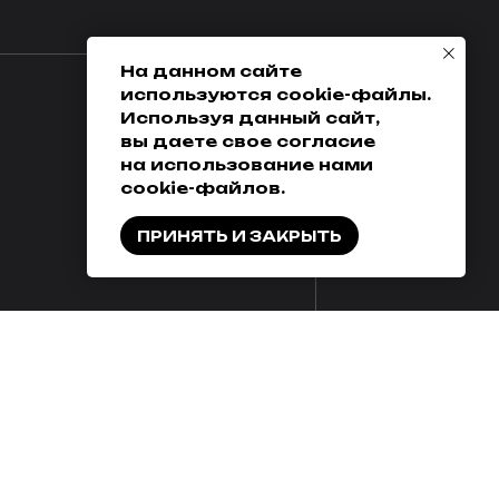
Возврат товара
+7 (342) 286-38-38
Доставка, оплата
и кредитование
На данном сайте
используются cookie-файлы.
Обмен
Используя данный сайт,
Разработка сайта
вы даете свое согласие
на использование нами
cookie-файлов.
ПРИНЯТЬ И ЗАКРЫТЬ