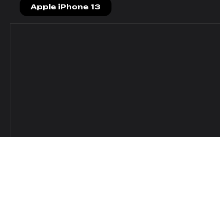
© 2009-2024 ИНДИВИДУАЛЬНЫЙ
Apple iPhone 13
ПРЕДПРИНИМАТЕЛЬ ЗАВАЛОВ
АЛЕКСАНДР ВИКТОРОВИЧ.
ИНН594203076109 ОГРН/
ОГРНИП325595800072942
Сайт носит сугубо информационный
характер и не является публичной
офертой, определяемой Статьей 437 (2)
ГК РФ.