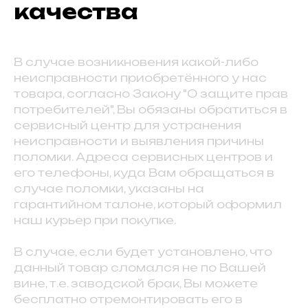
качества
В случае возникновения какой-либо
неисправности приобретённого у нас
товара, согласно Закону "О защите прав
потребителей", Вы обязаны обратиться в
сервисный центр для устранения
неисправности и выявления причины
поломки. Адреса сервисных центров и
его телефоны, куда Вам обращаться в
случае поломки, указаны на
гарантийном талоне, который оформил
наш курьер при покупке.
В случае, если будет установлено, что
данный товар сломался не по Вашей
вине, т.е. заводской брак, Вы можете
бесплатно отремонтировать его в