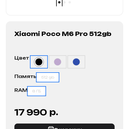
Xiaomi Poco M6 Pro 512gb
Цвет
Память
512 gb
RAM
8 ГБ
р.
17 990