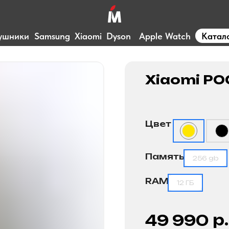
ушники
Samsung
Xiaomi
Dyson
Apple Watch
Катал
Xiaomi PO
Цвет
Память
256 gb
RAM
12 ГБ
р.
49 990