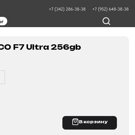
+7 (342) 286-38-38
+7 (952) 648-38-38
ог
CO F7 Ultra 256gb
В корзину