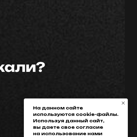
скали?
Телефон:
Политика
конфиденциальности
+7 (952) 648-38-
Гарантия
38
Возврат товара
+7 (342) 286-38-38
Доставка, оплата
и кредитование
На данном сайте
используются cookie-файлы.
Обмен
Используя данный сайт,
Разработка сайта
вы даете свое согласие
на использование нами