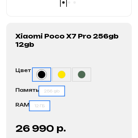
Xiaomi Poco X7 Pro 256gb
12gb
Цвет
Память
256 gb
RAM
12 ГБ
р.
26 990