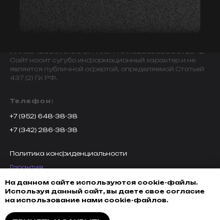
© 2009-2024 ИНДИВИДУАЛЬНЫЙ ПРЕДПРИНИМАТЕЛЬ
ЗАВАЛОВ АЛЕКСАНДР ВИКТОРОВИЧ.
ИНН594203076109 ОГРН/ОГРНИП325595800072942
Сайт носит сугубо информационный характер и не
является публичной офертой, определяемой Статьей
437 (2) ГК РФ.
Телефон:
+7 (952) 648-38-38
+7 (342) 286-38-38
Политика конфиденциальности
Гарантия
Возврат товара
На данном сайте используются cookie-файлы.
Используя данный сайт, вы даете свое согласие
Доставка, оплата и кредитование
на использование нами cookie-файлов.
Обмен