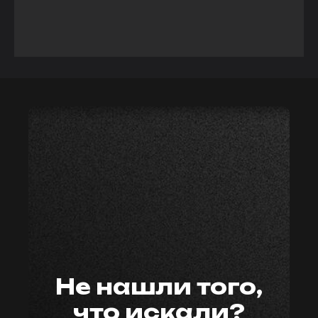
мастер59
Не нашли того,
что искали?