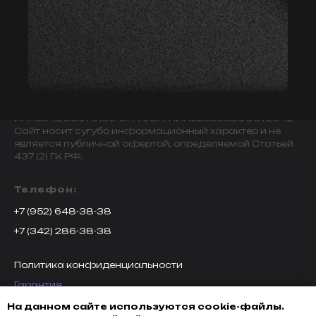
© 2009-2024 ИНДИВИДУАЛЬНЫЙ ПРЕДПРИНИМАТЕЛЬ
ЗАВАЛОВ АЛЕКСАНДР ВИКТОРОВИЧ.
ИНН594203076109 ОГРН/ОГРНИП325595800072942
Сайт носит сугубо информационный характер и не
является публичной офертой, определяемой Статьей
437 (2) ГК РФ.
Телефон:
+7 (952) 648-38-38
+7 (342) 286-38-38
Политика конфиденциальности
Гарантия
Возврат товара
На данном сайте используются cookie-файлы.