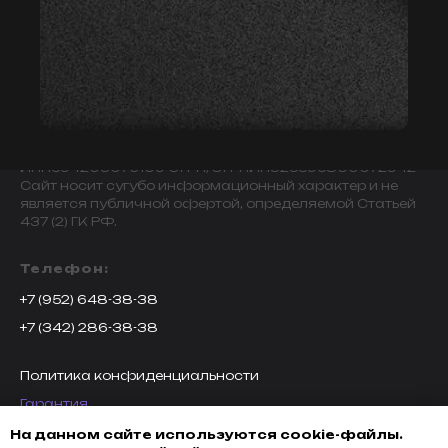
© 2009-2024 ИНДИВИДУАЛЬНЫЙ ПРЕДПРИНИМАТЕЛЬ
ЗАВАЛОВ АЛЕКСАНДР ВИКТОРОВИЧ.
ИНН594203076109 ОГРН/ОГРНИП325595800072942
Сайт носит сугубо информационный характер и не
является публичной офертой, определяемой Статьей
437 (2) ГК РФ.
Телефон:
+7 (952) 648-38-38
+7 (342) 286-38-38
Политика конфиденциальности
Гарантия
Возврат товара
На данном сайте используются cookie-файлы.