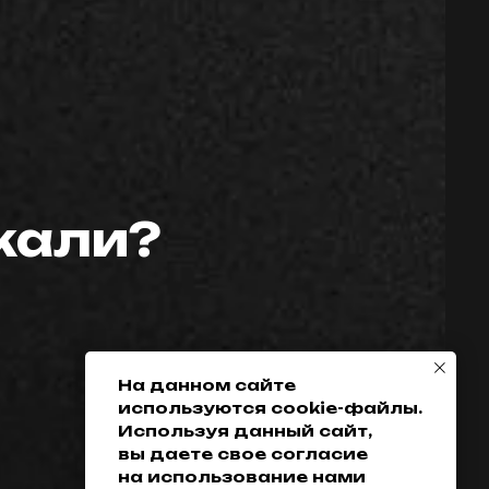
скали?
Телефон:
Политика
конфиденциальности
+7 (952) 648-38-
Гарантия
38
Возврат товара
+7 (342) 286-38-38
Доставка, оплата
и кредитование
На данном сайте
используются cookie-файлы.
Обмен
Используя данный сайт,
Разработка сайта
вы даете свое согласие
на использование нами