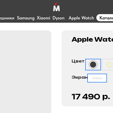
ушники
Samsung
Xiaomi
Dyson
Apple Watch
Катал
Apple Wat
Цвет
Экран
44мм
р.
17 490