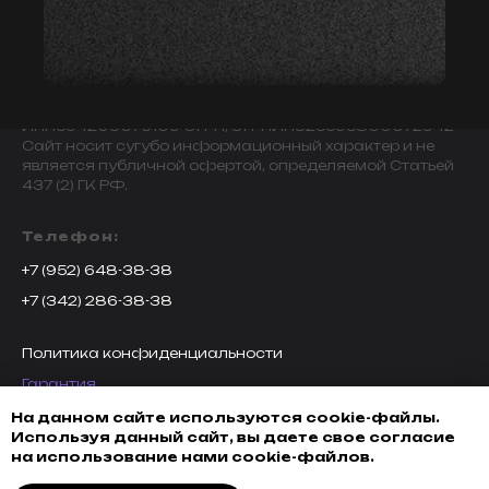
© 2009-2024 ИНДИВИДУАЛЬНЫЙ ПРЕДПРИНИМАТЕЛЬ
ЗАВАЛОВ АЛЕКСАНДР ВИКТОРОВИЧ.
ИНН594203076109 ОГРН/ОГРНИП325595800072942
Сайт носит сугубо информационный характер и не
является публичной офертой, определяемой Статьей
437 (2) ГК РФ.
Телефон:
+7 (952) 648-38-38
+7 (342) 286-38-38
Политика конфиденциальности
Гарантия
Возврат товара
На данном сайте используются cookie-файлы.
Используя данный сайт, вы даете свое согласие
Доставка, оплата и кредитование
на использование нами cookie-файлов.
Обмен