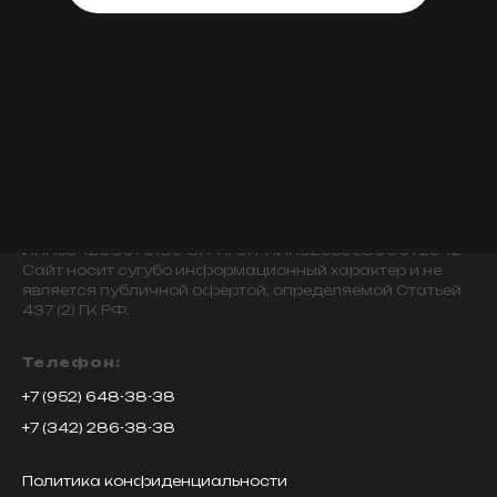
© 2009-2024 ИНДИВИДУАЛЬНЫЙ ПРЕДПРИНИМАТЕЛЬ
ЗАВАЛОВ АЛЕКСАНДР ВИКТОРОВИЧ.
ИНН594203076109 ОГРН/ОГРНИП325595800072942
Сайт носит сугубо информационный характер и не
является публичной офертой, определяемой Статьей
437 (2) ГК РФ.
Телефон:
+7 (952) 648-38-38
+7 (342) 286-38-38
Политика конфиденциальности