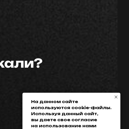
скали?
Телефон:
Политика
конфиденциальности
+7 (952) 648-38-
Гарантия
38
Возврат товара
+7 (342) 286-38-38
Доставка, оплата
и кредитование
На данном сайте
используются cookie-файлы.
Обмен
Используя данный сайт,
Разработка сайта
вы даете свое согласие
на использование нами