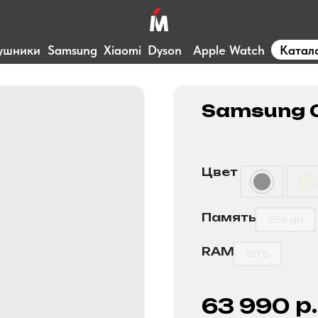
ушники
Samsung
Xiaomi
Dyson
Apple Watch
Катал
Samsung G
Цвет
Память
256 gb
RAM
12 ГБ
р.
63 990