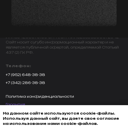
© 2009-2024 ИНДИВИДУАЛЬНЫЙ ПРЕДПРИНИМАТЕЛЬ
ЗАВАЛОВ АЛЕКСАНДР ВИКТОРОВИЧ.
ИНН594203076109 ОГРН/ОГРНИП325595800072942
Сайт носит сугубо информационный характер и не
является публичной офертой, определяемой Статьей
437 (2) ГК РФ.
Телефон:
+7 (952) 648-38-38
+7 (342) 286-38-38
Политика конфиденциальности
Гарантия
Возврат товара
На данном сайте используются cookie-файлы.
Используя данный сайт, вы даете свое согласие
Доставка, оплата и кредитование
на использование нами cookie-файлов.