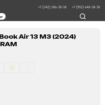
+7 (342) 286-38-38
+7 (952) 648-38-38
ог
ook Air 13 M3 (2024)
b RAM