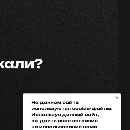
скали?
Телефон:
Политика
конфиденциальности
+7 (952) 648-38-
Гарантия
38
Возврат товара
+7 (342) 286-38-38
Доставка, оплата
и кредитование
На данном сайте
используются cookie-файлы.
Обмен
Используя данный сайт,
Разработка сайта
вы даете свое согласие
на использование нами