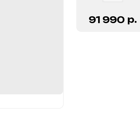
р.
91 990