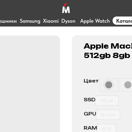
ушники
Samsung
Xiaomi
Dyson
Apple Watch
Катал
Apple MacB
512gb 8g
Цвет
SSD
512 gb
GPU
8-core
RAM
8 ГБ