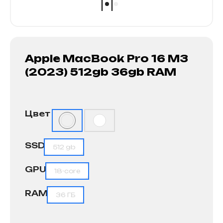
Apple MacBook Pro 16 M3
(2023) 512gb 36gb RAM
Цвет
SSD
512 gb
GPU
18-core
RAM
36 ГБ