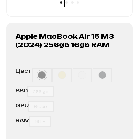
Apple MacBook Air 15 M3
(2024) 256gb 16gb RAM
Цвет
SSD
256 gb
GPU
8-core
RAM
16 ГБ