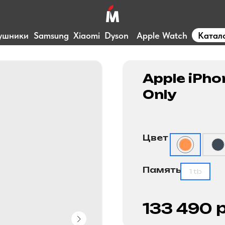
ушники
Samsung
Xiaomi
Dyson
Apple Watch
Катал
Apple iPho
Only
Цвет
Память
1 tb
р
133 490