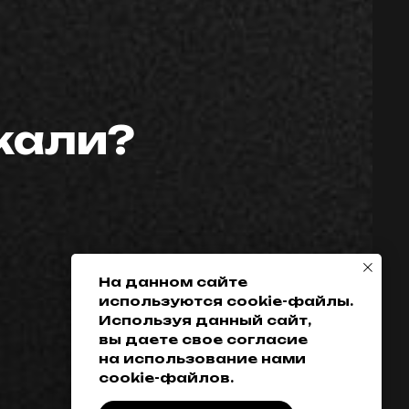
скали?
Телефон:
Политика
конфиденциальности
+7 (952) 648-38-
Гарантия
38
Возврат товара
+7 (342) 286-38-38
Доставка, оплата
и кредитование
На данном сайте
используются cookie-файлы.
Обмен
Используя данный сайт,
Разработка сайта
вы даете свое согласие
на использование нами
cookie-файлов.