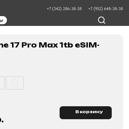
+7 (342) 286-38-38
+7 (952) 648-38-38
ог
ne 17 Pro Max 1tb eSIM-
В корзину
.