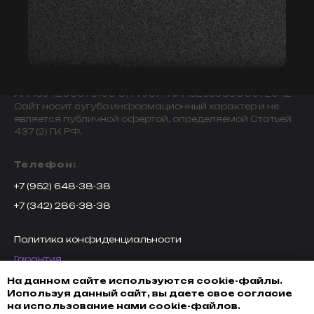
© 2009-2024 ИНДИВИДУАЛЬНЫЙ ПРЕДПРИНИМАТЕЛЬ
ЗАВАЛОВ АЛЕКСАНДР ВИКТОРОВИЧ.
ИНН594203076109 ОГРН/ОГРНИП325595800072942
Сайт носит сугубо информационный характер и не
является публичной офертой, определяемой Статьей
437 (2) ГК РФ.
Телефон:
+7 (952) 648-38-38
+7 (342) 286-38-38
Политика конфиденциальности
Гарантия
Возврат товара
На данном сайте используются cookie-файлы.
Используя данный сайт, вы даете свое согласие
Доставка, оплата и кредитование
на использование нами cookie-файлов.