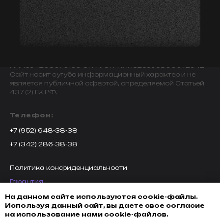
© 2009-2024 ИНДИВИДУАЛЬНЫЙ ПРЕДПРИНИМАТЕЛЬ
ЗАВАЛОВ АЛЕКСАНДР ВИКТОРОВИЧ.
ИНН594203076109 ОГРН/ОГРНИП325595800072942
Сайт носит сугубо информационный характер и не
является публичной офертой, определяемой Статьей
437 (2) ГК РФ.
Телефон:
+7 (952) 648-38-38
+7 (342) 286-38-38
Политика конфиденциальности
Гарантия
Возврат товара
На данном сайте используются cookie-файлы.
Используя данный сайт, вы даете свое согласие
Доставка, оплата и кредитование
на использование нами cookie-файлов.