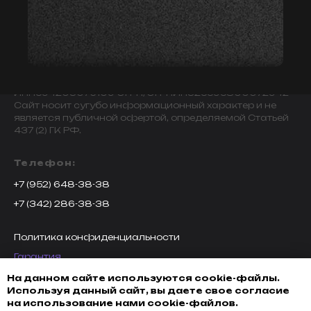
© 2009-2024 ИНДИВИДУАЛЬНЫЙ ПРЕДПРИНИМАТЕЛЬ
ЗАВАЛОВ АЛЕКСАНДР ВИКТОРОВИЧ.
ИНН594203076109 ОГРН/ОГРНИП325595800072942
Сайт носит сугубо информационный характер и не
является публичной офертой, определяемой Статьей
437 (2) ГК РФ.
Телефон:
+7 (952) 648-38-38
+7 (342) 286-38-38
Политика конфиденциальности
Гарантия
Возврат товара
На данном сайте используются cookie-файлы.
Используя данный сайт, вы даете свое согласие
Доставка, оплата и кредитование
на использование нами cookie-файлов.