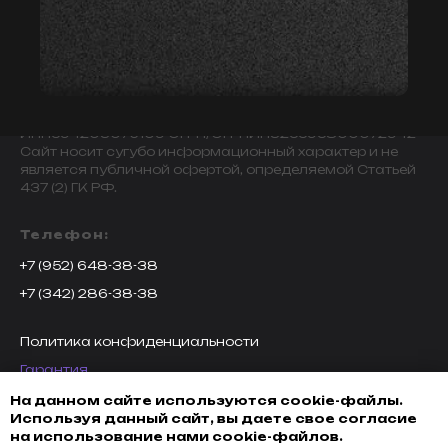
© 2009-2024 ИНДИВИДУАЛЬНЫЙ ПРЕДПРИНИМАТЕЛЬ
ЗАВАЛОВ АЛЕКСАНДР ВИКТОРОВИЧ.
ИНН594203076109 ОГРН/ОГРНИП325595800072942
Сайт носит сугубо информационный характер и не
является публичной офертой, определяемой Статьей
437 (2) ГК РФ.
Телефон:
+7 (952) 648-38-38
+7 (342) 286-38-38
Политика конфиденциальности
Гарантия
Возврат товара
На данном сайте используются cookie-файлы.
Используя данный сайт, вы даете свое согласие
Доставка, оплата и кредитование
на использование нами cookie-файлов.