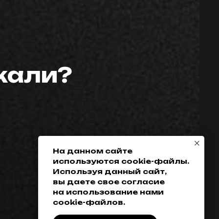
скали?
Телефон:
Политика
конфиденциальности
+7 (952) 648-38-
Гарантия
38
Возврат товара
+7 (342) 286-38-38
Доставка, оплата
и кредитование
На данном сайте
используются cookie-файлы.
Обмен
Используя данный сайт,
Разработка сайта
вы даете свое согласие
на использование нами
cookie-файлов.