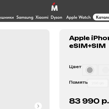
ушники
Samsung
Xiaomi
Dyson
Apple Watch
Катал
Apple iPho
eSIM+SIM
Цвет
Память
256 gb
р.
83 990