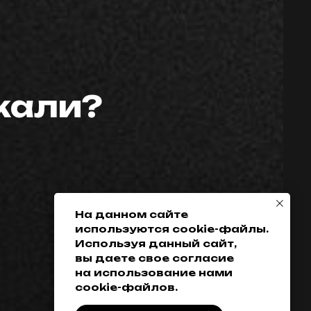
скали?
Телефон:
Политика
конфиденциальности
+7 (952) 648-38-
Гарантия
38
Возврат товара
+7 (342) 286-38-38
Доставка, оплата
и кредитование
На данном сайте
используются cookie-файлы.
Обмен
Используя данный сайт,
Разработка сайта
вы даете свое согласие
на использование нами
cookie-файлов.