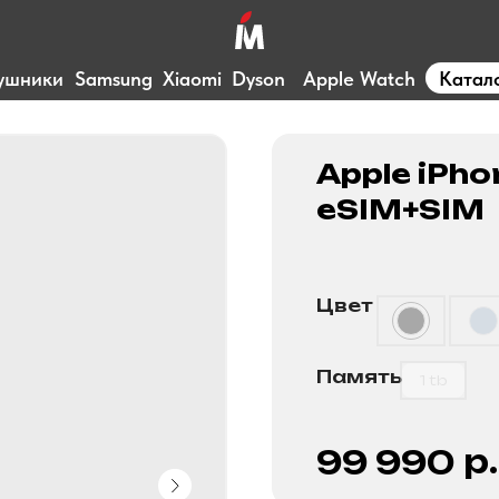
ушники
Samsung
Xiaomi
Dyson
Apple Watch
Катал
Apple iPho
eSIM+SIM
Цвет
Память
1 tb
р.
99 990