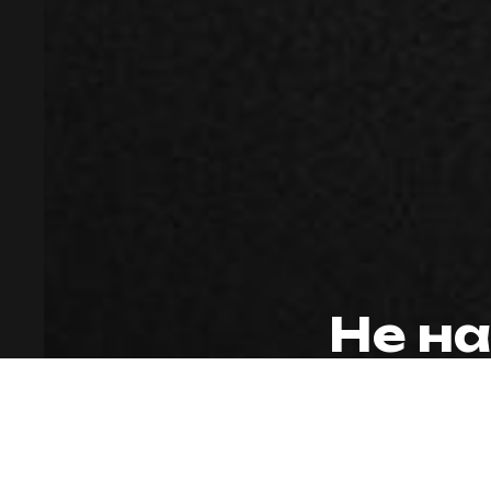
© 2009-2024 ИНДИВИДУАЛЬНЫЙ
ПРЕДПРИНИМАТЕЛЬ ЗАВАЛОВ
АЛЕКСАНДР ВИКТОРОВИЧ.
ИНН594203076109 ОГРН/
ОГРНИП325595800072942
Сайт носит сугубо информационный
характер и не является публичной
офертой, определяемой Статьей 437 (2)
ГК РФ.
Не на