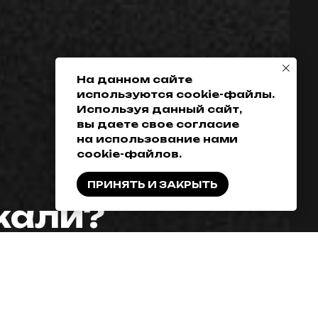
+7 (952) 648-38-
Гарантия
38
Возврат товара
+7 (342) 286-38-38
Доставка, оплата
и кредитование
На данном сайте
используются cookie-файлы.
Обмен
Используя данный сайт,
Разработка сайта
вы даете свое согласие
на использование нами
cookie-файлов.
ПРИНЯТЬ И ЗАКРЫТЬ
скали?