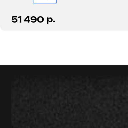
р.
51 490