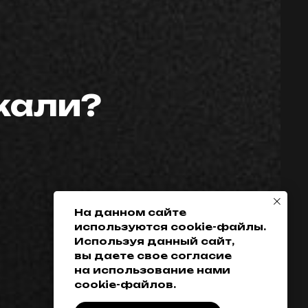
скали?
Телефон:
Политика
конфиденциальности
+7 (952) 648-38-
Гарантия
38
Возврат товара
+7 (342) 286-38-38
Доставка, оплата
и кредитование
На данном сайте
используются cookie-файлы.
Обмен
Используя данный сайт,
Разработка сайта
вы даете свое согласие
на использование нами
cookie-файлов.