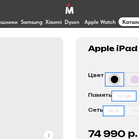
ушники
Samsung
Xiaomi
Dyson
Apple Watch
Катал
Apple iPad
Цвет
Память
512 gb
Сеть
Wi-Fi
Wi-
р.
74 990