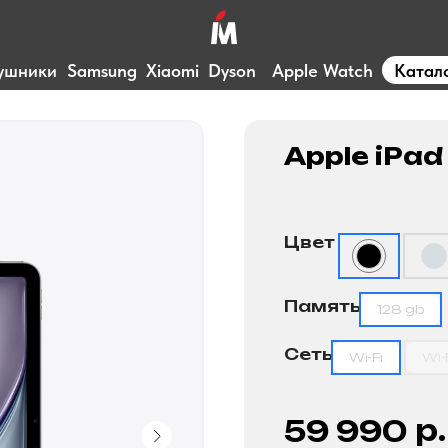
ушники
Samsung
Xiaomi
Dyson
Apple Watch
Катал
Apple iPad 
Цвет
Память
128 gb
Сеть
Wi-Fi
Wi-
р.
59 990