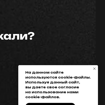
скали?
Телефон:
Политика
конфиденциальности
+7 (952) 648-38-
Гарантия
38
Возврат товара
+7 (342) 286-38-38
Доставка, оплата
и кредитование
На данном сайте
используются cookie-файлы.
Обмен
Используя данный сайт,
Разработка сайта
вы даете свое согласие
на использование нами
cookie-файлов.