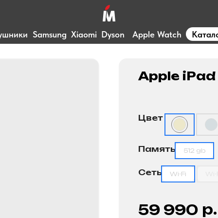
ушники
Samsung
Xiaomi
Dyson
Apple Watch
Катал
Apple iPad
Цвет
Память
512 gb
Сеть
Wi-Fi
Wi-
р.
59 990