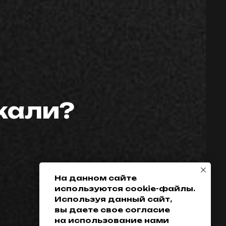
скали?
Телефон:
Политика
конфиденциальности
+7 (952) 648-38-
Гарантия
38
Возврат товара
+7 (342) 286-38-38
Доставка, оплата
и кредитование
На данном сайте
используются cookie-файлы.
Обмен
Используя данный сайт,
Разработка сайта
вы даете свое согласие
на использование нами