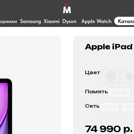
ушники
Samsung
Xiaomi
Dyson
Apple Watch
Катал
Apple iPad 
Цвет
Память
512 gb
Сеть
Wi-Fi
Wi-
р.
74 990