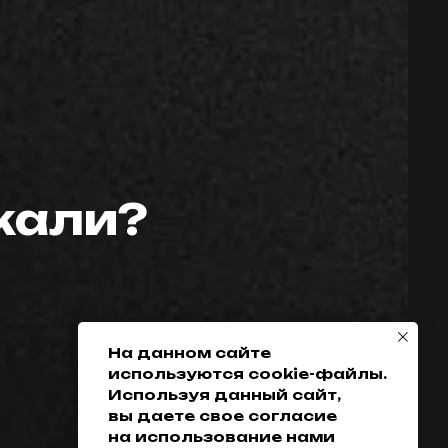
скали?
Телефон:
Политика
конфиденциальности
+7 (952) 648-38-
Гарантия
38
Возврат товара
+7 (342) 286-38-38
Доставка, оплата
и кредитование
На данном сайте
используются cookie-файлы.
Обмен
Используя данный сайт,
Разработка сайта
вы даете свое согласие
на использование нами