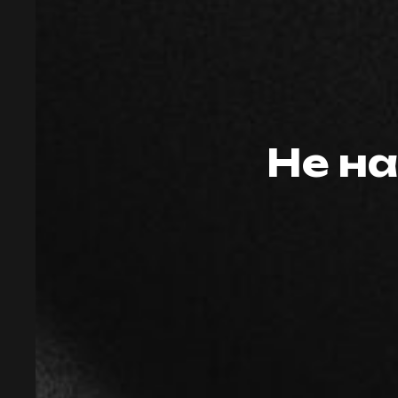
Не на
© 2009-2024 ИНДИВИДУАЛЬНЫЙ
ПРЕДПРИНИМАТЕЛЬ ЗАВАЛОВ
АЛЕКСАНДР ВИКТОРОВИЧ.
ИНН594203076109 ОГРН/
ОГРНИП325595800072942
Сайт носит сугубо информационный
характер и не является публичной
офертой, определяемой Статьей 437 (2)
ГК РФ.