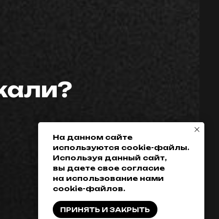
Телефон:
Политика
конфиденциальности
скали?
+7 (952) 648-38-
Гарантия
38
Возврат товара
+7 (342) 286-38-38
Доставка, оплата
и кредитование
На данном сайте
используются cookie-файлы.
Обмен
Используя данный сайт,
Разработка сайта
вы даете свое согласие
на использование нами
cookie-файлов.
ПРИНЯТЬ И ЗАКРЫТЬ