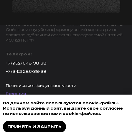
© 2009-2024 ИНДИВИДУАЛЬНЫЙ ПРЕДПРИНИМАТЕЛЬ
ЗАВАЛОВ АЛЕКСАНДР ВИКТОРОВИЧ.
ИНН594203076109 ОГРН/ОГРНИП325595800072942
Сайт носит сугубо информационный характер и не
является публичной офертой, определяемой Статьей
437 (2) ГК РФ.
Телефон:
+7 (952) 648-38-38
+7 (342) 286-38-38
Политика конфиденциальности
Гарантия
Возврат товара
На данном сайте используются cookie-файлы.
Используя данный сайт, вы даете свое согласие
Доставка, оплата и кредитование
на использование нами cookie-файлов.
Обмен
ПРИНЯТЬ И ЗАКРЫТЬ
Разработка сайта