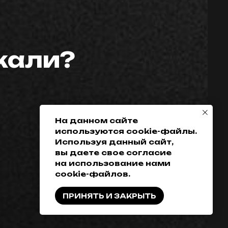
Телефон:
Политика
скали?
конфиденциальности
+7 (952) 648-38-
Гарантия
38
Возврат товара
+7 (342) 286-38-38
Доставка, оплата
и кредитование
На данном сайте
используются cookie-файлы.
Обмен
Используя данный сайт,
Разработка сайта
вы даете свое согласие
на использование нами
cookie-файлов.
ПРИНЯТЬ И ЗАКРЫТЬ