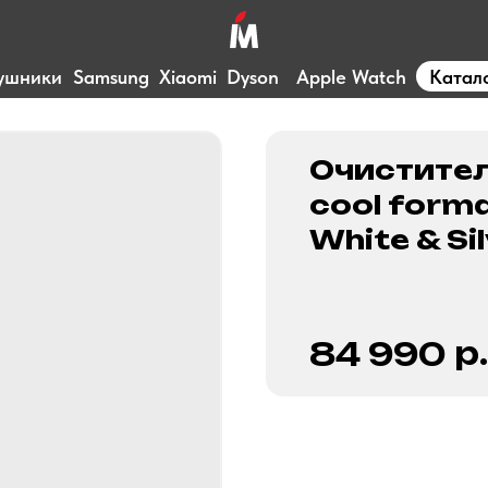
ушники
Samsung
Xiaomi
Dyson
Apple Watch
Катал
Очистител
cool forma
White & Si
р.
84 990