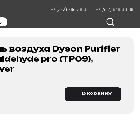
+7 (342) 286-38-38
+7 (952) 648-38-38
ог
ь воздуха Dyson Purifier
ldehyde pro (TP09),
lver
В корзину